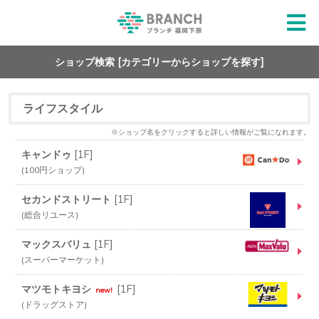
ショップ検索 [カテゴリーからショップを探す]
ライフスタイル
※ショップ名をクリックすると詳しい情報がご覧になれます。
キャンドゥ
[
1F
]
100円ショップ
セカンドストリート
[
1F
]
総合リユース
マックスバリュ
[
1F
]
スーパーマーケット
マツモトキヨシ
[
1F
]
new!
ドラッグストア