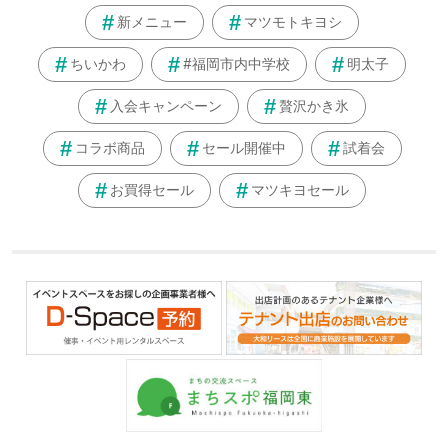
新メニュー
マツモトキヨシ
ちいかわ
#福岡市内中学校
明太子
入会キャンペーン
贅沢かき氷
コラボ商品
セール開催中
試着会
お買得セール
マツキヨセール