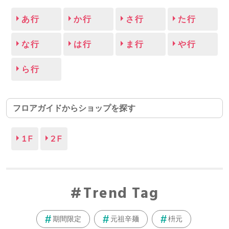
あ行
か行
さ行
た行
な行
は行
ま行
や行
ら行
フロアガイドからショップを探す
1F
2F
Trend Tag
期間限定
元祖辛麺
枡元