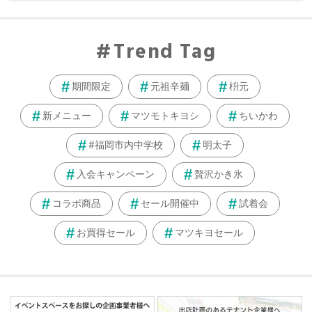
Trend Tag
期間限定
元祖辛麺
枡元
新メニュー
マツモトキヨシ
ちいかわ
#福岡市内中学校
明太子
入会キャンペーン
贅沢かき氷
コラボ商品
セール開催中
試着会
お買得セール
マツキヨセール