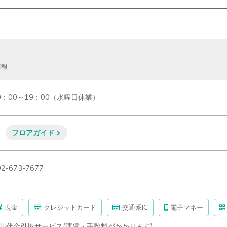
情報
0：00～19：00（水曜日休業）
F
フロアガイド
92-673-7677
現金
クレジットカード
交通系IC
電子マネー
川代金引換サービス(運賃・手数料がかかります)