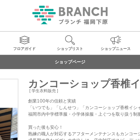
フロアガイド
ショップ
リスト
ショップ
ニュース
ショップページ
カンコーショップ香椎
[ 学生衣料販売 ]
創業100年の信頼と実績

「いつでも」「しんせつ」「カンコーショップ香椎イシイ
福岡市内中学標準服・小学体操服・上ぐつを取り扱う制服
買った後も安心！

熟練の職人が対応するアフターメンテナンスもカンコーシ