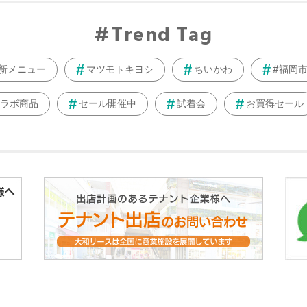
Trend Tag
新メニュー
マツモトキヨシ
ちいかわ
#福岡
ラボ商品
セール開催中
試着会
お買得セール