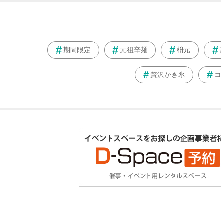
期間限定
元祖辛麺
枡元
贅沢かき氷
コ