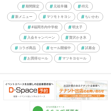
期間限定
元祖辛麺
枡元
新メニュー
マツモトキヨシ
ちいかわ
#福岡市内中学校
明太子
入会キャンペーン
贅沢かき氷
コラボ商品
セール開催中
試着会
お買得セール
マツキヨセール