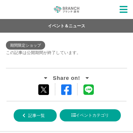
イベント＆ニュース
期間限定ショップ
この記事は公開期間が終了しています。
Facebook
LINE
tweet
でシ
で送
する
ェア
る
イベントカテゴリ
記事一覧
する