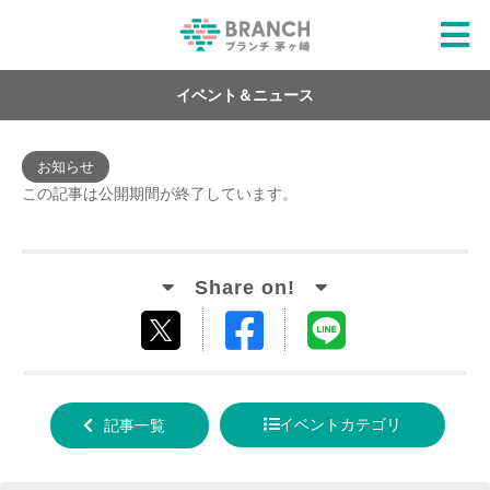
イベント＆ニュース
お知らせ
この記事は公開期間が終了しています。
Facebook
LINE
tweet
でシ
で送
する
ェア
る
イベントカテゴリ
記事一覧
する