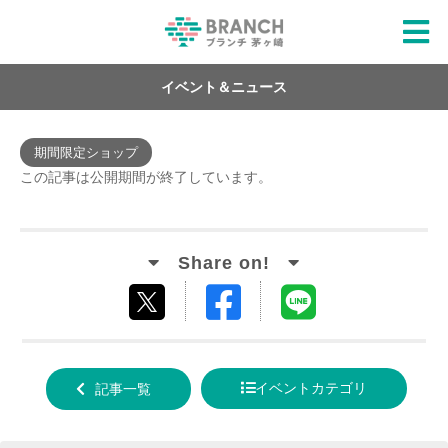
イベント＆ニュース
期間限定ショップ
この記事は公開期間が終了しています。
Facebook
LINE
tweet
でシ
で送
する
ェア
る
イベントカテゴリ
記事一覧
する