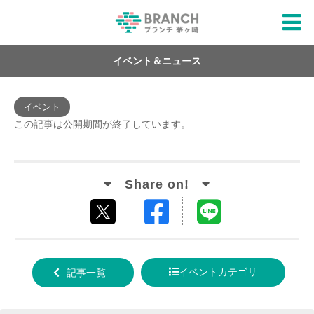
イベント＆ニュース
イベント
この記事は公開期間が終了しています。
Facebook
LINE
tweet
でシ
で送
する
ェア
る
イベントカテゴリ
記事一覧
する