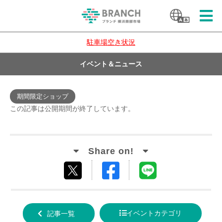
駐車場空き状況
イベント＆ニュース
期間限定ショップ
この記事は公開期間が終了しています。
Facebook
LINE
tweet
でシ
で送
する
ェア
る
イベントカテゴリ
記事一覧