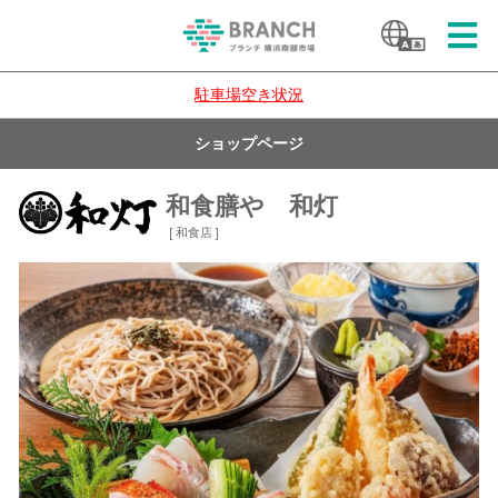
駐車場空き状況
ショップページ
和食膳や 和灯
[ 和食店 ]