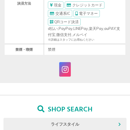
決済方法
現金
クレジットカード
交通系IC
電子マネー
QRコード決済
d払い,PayPay,LINEPay,楽天Pay,auPAY,支
付宝,微信支付,メルペイ
※詳細はスタッフにお尋ねください
禁煙
禁煙・喫煙
SHOP SEARCH
ライフスタイル