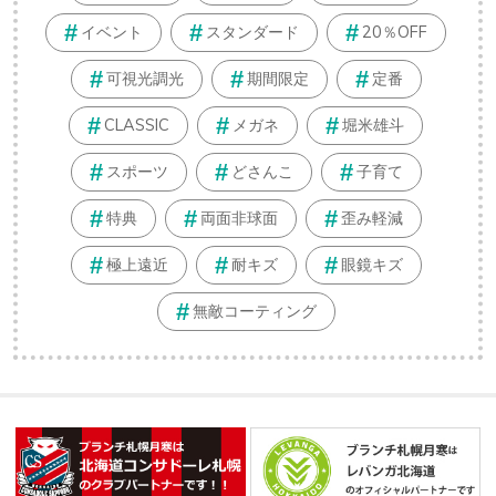
イベント
スタンダード
20％OFF
可視光調光
期間限定
定番
CLASSIC
メガネ
堀米雄斗
スポーツ
どさんこ
子育て
特典
両面非球面
歪み軽減
極上遠近
耐キズ
眼鏡キズ
無敵コーティング