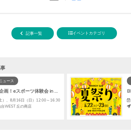
tweet
でシ
する
ェア
する
イベントカテゴリ
記事一覧
記事
ニュース
夏休み特別企画！eスポーツ体験会 in ブランチ仙台
土）、8月16日（日）12:00～16:30
仙台WEST 丘の商店