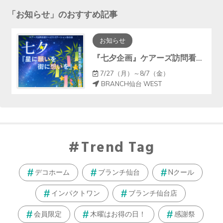
「
お知らせ
」のおすすめ記事
お知らせ
『七夕企画』ケアーズ訪問看護リハビリステーションによる七夕飾りを展示中！
7/27（月）～8/7（金）
BRANCH仙台 WEST
Trend Tag
デコホーム
ブランチ仙台
Nクール
インパクトワン
ブランチ仙台店
会員限定
木曜はお得の日！
感謝祭