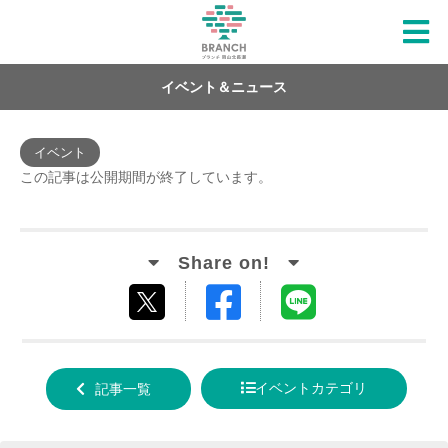
イベント＆ニュース
イベント
この記事は公開期間が終了しています。
Facebook
LINE
tweet
でシ
で送
する
ェア
る
イベントカテゴリ
記事一覧
する