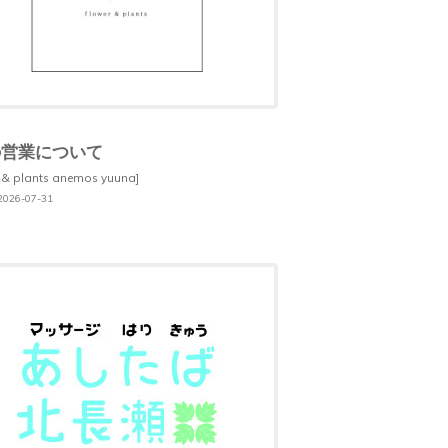
の営業について
 & plants anemos yuuna]
26-07-31