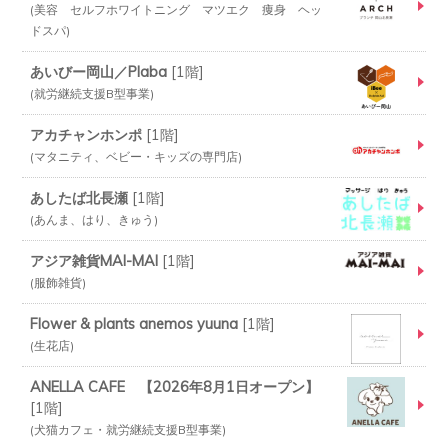
美容 セルフホワイトニング マツエク 痩身 ヘッ
ドスパ
あいびー岡山／Plaba
[
1階
]
就労継続支援B型事業
アカチャンホンポ
[
1階
]
マタニティ、ベビー・キッズの専門店
あしたば北長瀬
[
1階
]
あんま、はり、きゅう
アジア雑貨MAI-MAI
[
1階
]
服飾雑貨
Flower & plants anemos yuuna
[
1階
]
生花店
ANELLA CAFE 【2026年8月1日オープン】
[
1階
]
犬猫カフェ・就労継続支援B型事業