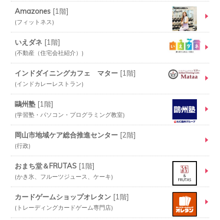
Amazones
[
1階
]
フィットネス
いえダネ
[
1階
]
不動産（住宅会社紹介）
インドダイニングカフェ マター
[
1階
]
インドカレーレストラン
鷗州塾
[
1階
]
学習塾・パソコン・プログラミング教室
岡山市地域ケア総合推進センター
[
2階
]
行政
おまち堂＆FRUTAS
[
1階
]
かき氷、フルーツジュース、ケーキ
カードゲームショップオレタン
[
1階
]
トレーディングカードゲーム専門店