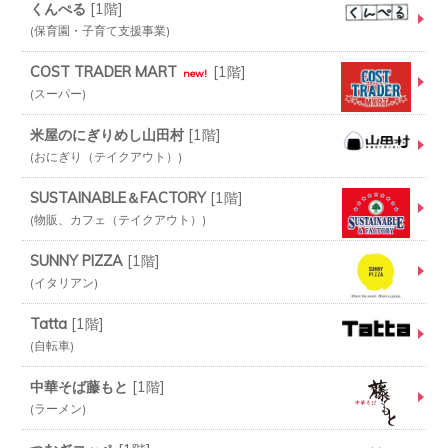
くんぺる
[
1階
]
保育園・子育て支援事業
COST TRADER MART
[
1階
]
new!
スーパー
米屋のにぎりめし山田村
[
1階
]
おにぎり（テイクアウト）
SUSTAINABLE＆FACTORY
[
1階
]
物販、カフェ（テイクアウト）
SUNNY PIZZA
[
1階
]
イタリアン
Tatta
[
1階
]
自転車
中華そば藤もと
[
1階
]
ラーメン