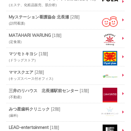
エステ、化粧品販売、肌分析
Myステーション看護協会 北長瀬
[
2階
]
訪問看護
MATAHARI WARUNG
[
1階
]
定食屋
マツモトキヨシ
[
1階
]
ドラッグストア
ママスクエア
[
2階
]
キッズスペース付オフィス
三井のリハウス 北長瀬駅前センター
[
1階
]
不動産
みつ星歯科クリニック
[
2階
]
歯科
LEAD-entertainment
[
1階
]