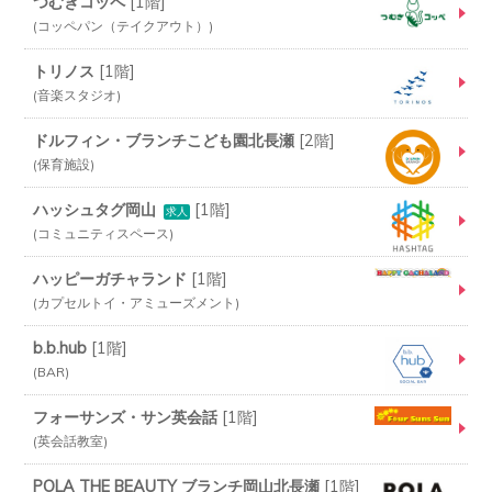
つむぎコッペ
[
1階
]
コッペパン（テイクアウト）
トリノス
[
1階
]
音楽スタジオ
ドルフィン・ブランチこども園北長瀬
[
2階
]
保育施設
ハッシュタグ岡山
[
1階
]
求人
コミュニティスペース
ハッピーガチャランド
[
1階
]
カプセルトイ・アミューズメント
b.b.hub
[
1階
]
BAR
フォーサンズ・サン英会話
[
1階
]
英会話教室
POLA THE BEAUTY ブランチ岡山北長瀬
[
1階
]