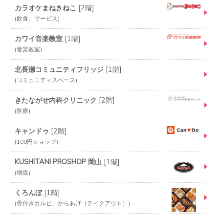
カラオケまねきねこ
[
2階
]
飲食、サービス
カワイ音楽教室
[
1階
]
音楽教室
北長瀬コミュニティフリッジ
[
1階
]
コミュニティスペース
きたながせ内科クリニック
[
2階
]
医療
キャンドゥ
[
2階
]
100円ショップ
KUSHITANI PROSHOP 岡山
[
1階
]
物販
くろんぼ
[
1階
]
骨付きカルビ、からあげ（テイクアウト）