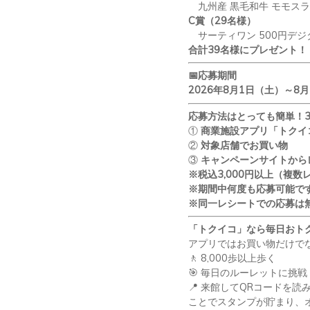
九州産 黒毛和牛 モモス
C
賞（
29
名様）
サーティワン
500
円デジ
合計
39
名様にプレゼント！
📅
応募期間
2026
年
8
月
1
日（土）～
8
月
応募方法はとっても簡単！
①
商業施設アプリ「トクイ
②
対象店舗でお買い物
③
キャンペーンサイトから
※税込
3,000
円以上（複数
※期間中何度も応募可能で
※同一レシートでの応募は
「トクイコ」なら毎日おト
アプリではお買い物だけで
🚶
8,000
歩以上歩く
🎯
毎日のルーレットに挑戦
📍
来館して
QR
コードを読
ことでスタンプが貯まり、