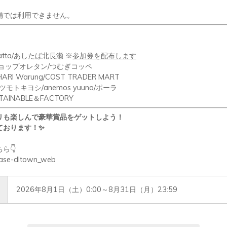
舗では利用できません。
atta/
あしたば北長瀬 ※
参加券を配布します
ョップオレタン
/
つむぎコッペ
ARI Warung/COST TRADER MART
ツモトキヨシ
/anemos yuuna/
ポーラ
TAINABLE
＆
FACTORY
リも楽しんで豪華賞品をゲットしよう！
ております！
✨
ちら
👇
lease-dltown_web
2026年8月1日（土）0:00～8月31日（月）23:59