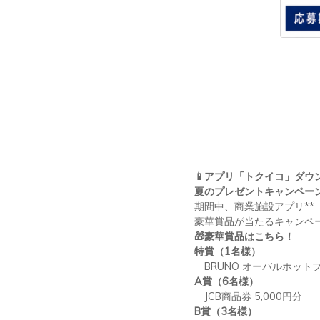
📱
アプリ「トクイコ」ダウ
夏のプレゼントキャンペー
期間中、商業施設アプリ
**
豪華賞品が当たるキャンペ
🎁
豪華賞品はこちら！
特賞（
1
名様）
BRUNO
オーバルホット
A
賞（
6
名様）
JCB
商品券
5,000
円分
B
賞（
3
名様）