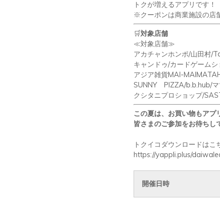
トクが増えるアプリです！
※クーポンは商業施設の店
🛒
対象店舗
≪対象店舗≫
アカチャンホンポ
/
山田村
/T
キャンドゥ
/
カードゲームシ
アジア雑貨
MAI-MAIMATAH
SUNNY
PIZZA/b.b.hub/
マ
クシタニプロショップ/
SAS
この夏は、お買い物もアプ
皆さまのご参加をお待ちし
トクイコダウンロードはこ
https://yappli.plus/daiwa
開催日時