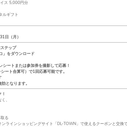
ライス
5,000
円分
タルギフト
31
日（月）
3
ステップ
コ」をダウンロード
レシートまたは参加券を撮影して応募！
レシート合算可）で
1
回応募可能です。
す
無効となります。
ク！
なく、
み取る
オンラインショッピングサイト「
DL-TOWN
」で使えるクーポンと交換