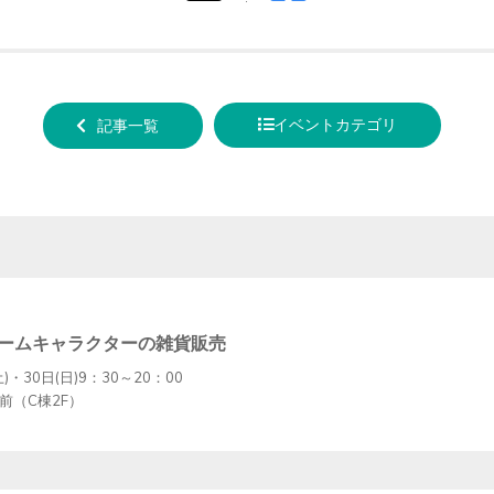
tweet
でシ
する
ェア
する
イベントカテゴリ
記事一覧
ームキャラクターの雑貨販売
)・30日(日)9：30～20：00
前（C棟2F）