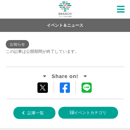
イベント＆ニュース
お知らせ
この記事は公開期間が終了しています。
Facebook
LINE
tweet
でシ
で送
する
ェア
る
イベントカテゴリ
記事一覧
する