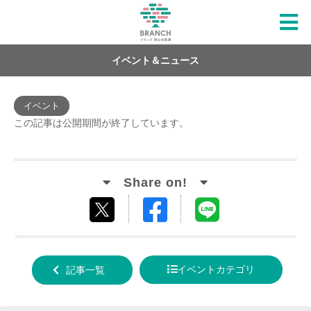
イベント＆ニュース
イベント
この記事は公開期間が終了しています。
Facebook
LINE
tweet
でシ
で送
する
ェア
る
イベントカテゴリ
記事一覧
する