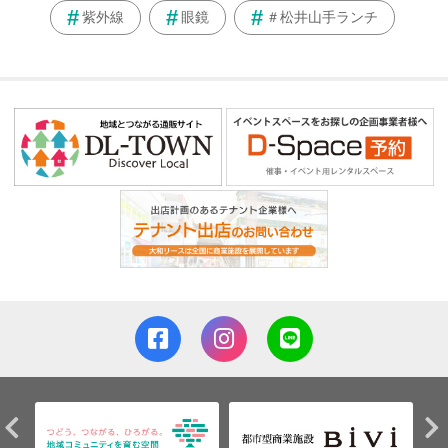
紫外線
眼鏡
＃松井山手ランチ