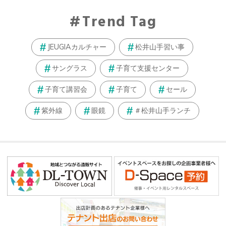
Trend Tag
JEUGIAカルチャー
松井山手習い事
サングラス
子育て支援センター
子育て講習会
子育て
セール
紫外線
眼鏡
＃松井山手ランチ