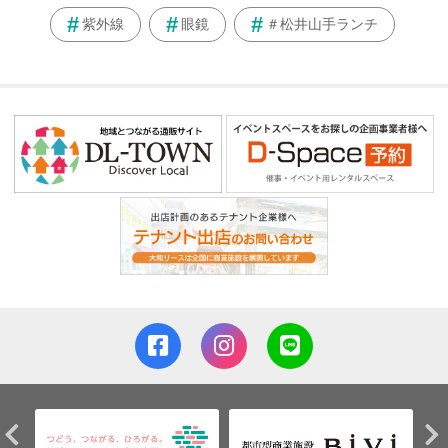
紫外線
眼鏡
＃松井山手ランチ