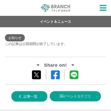
イベント＆ニュース
お知らせ
この記事は公開期間が終了しています。
Facebook
LINE
tweet
でシ
で送
する
ェア
る
イベントカテゴリ
記事一覧
する