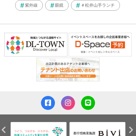
紫外線
眼鏡
＃松井山手ランチ