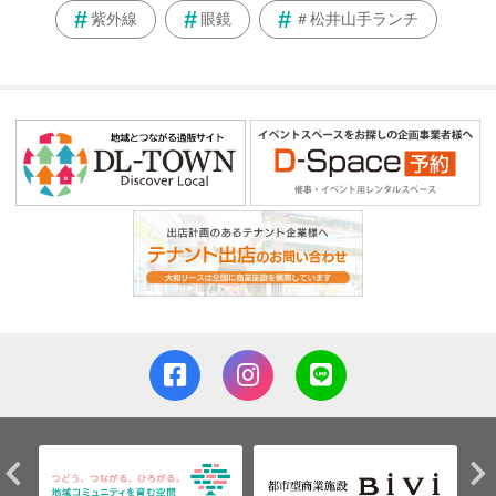
紫外線
眼鏡
＃松井山手ランチ