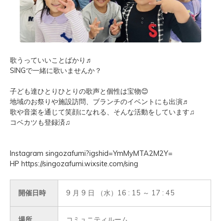
歌うっていいことばかり♬
SINGで一緒に歌いませんか？
子ども達ひとりひとりの歌声と個性は宝物😊
地域のお祭りや施設訪問、ブランチのイベントにも出演♬
歌や音楽を通じて笑顔になれる、そんな活動をしています♫
コベカツも登録済♫
Instagram singozafumi?igshid=YmMyMTA2M2Y=
HP https://singozafumi.wixsite.com/sing
開催日時
9 月 9 日 （水）16 : 15 ～ 17 : 45
場所
コミュニティルーム