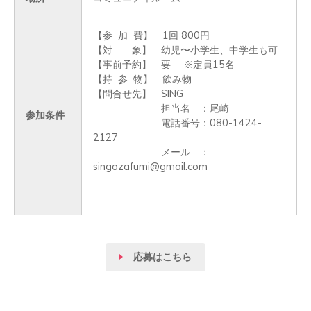
【参  加  費】　1回 800円

【対　　象】　幼児〜小学生、中学生も可

【事前予約】　要 　※定員15名

【持  参  物】　飲み物

【問合せ先】　SING

　　　　　　　担当名　：尾崎

参加条件
　　　　　　　電話番号：080-1424-
2127

　　　　　　　メール　：
singozafumi@gmail.com   

応募はこちら