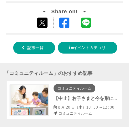
Facebook
LINE
tweet
でシ
で送
する
ェア
る
イベントカテゴリ
記事一覧
する
「
コミュニティルーム
」のおすすめ記事
コミュニティルーム
【中止】お子さまと今を形に『手形アート・ﾌｧｰｽﾄｶｯﾄｱｰﾄ』
8 月 20 日（木）10 : 30 ～12 : 00
コミュニティルーム