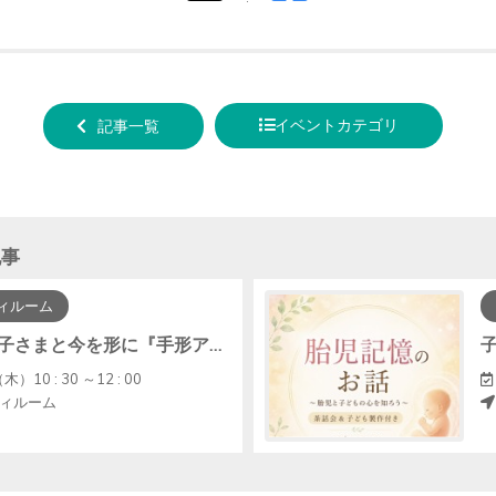
tweet
でシ
する
ェア
する
イベントカテゴリ
記事一覧
記事
ィルーム
【中止】お子さまと今を形に『手形アート・ﾌｧｰｽﾄｶｯﾄｱｰﾄ』
木）10 : 30 ～12 : 00
ィルーム