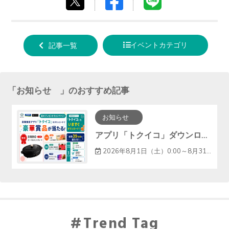
Facebook
LINE
tweet
でシ
で送
する
ェア
る
イベントカテゴリ
記事一覧
する
「
お知らせ
」のおすすめ記事
お知らせ
アプリ「トクイコ」ダウンロードで豪華賞品が当たる！
2026年8月1日（土）0:00～8月31日（月）23:59
Trend Tag