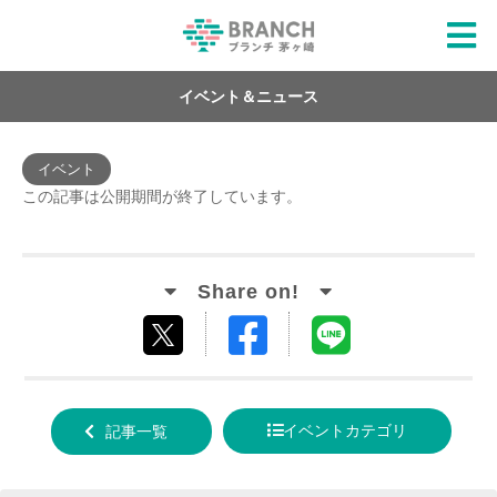
イベント＆ニュース
イベント
この記事は公開期間が終了しています。
Facebook
LINE
tweet
でシ
で送
する
ェア
る
イベントカテゴリ
記事一覧
する