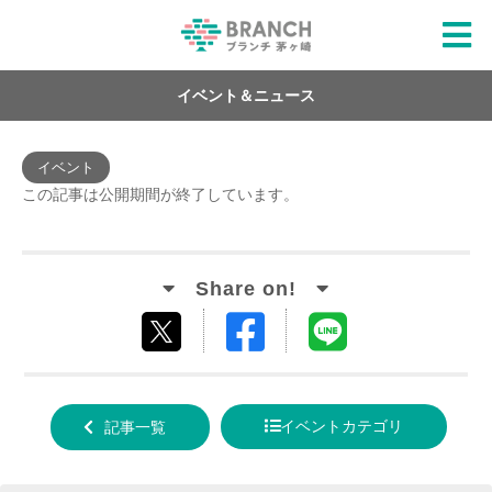
イベント＆ニュース
イベント
この記事は公開期間が終了しています。
Facebook
LINE
tweet
でシ
で送
する
ェア
る
イベントカテゴリ
記事一覧
する