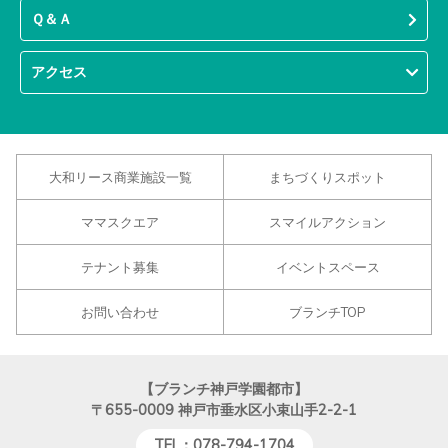
Ｑ＆Ａ
アクセス
大和リース商業施設一覧
まちづくりスポット
ママスクエア
スマイルアクション
テナント募集
イベントスペース
お問い合わせ
ブランチTOP
【ブランチ神戸学園都市】
〒655-0009
神戸市垂水区小束山手2-2-1
TEL：078-794-1704