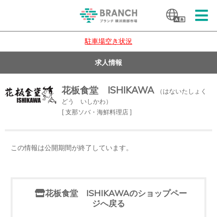
駐車場空き状況
求人情報
花板食堂 ISHIKAWA
（はないたしょく
どう いしかわ）
[ 支那ソバ・海鮮料理店 ]
この情報は公開期間が終了しています。
花板食堂 ISHIKAWAのショップペー
ジへ戻る