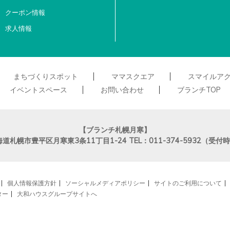
クーポン情報
求人情報
まちづくりスポット
ママスクエア
スマイルア
イベントスペース
お問い合わせ
ブランチTOP
【ブランチ札幌月寒】
海道札幌市豊平区月寒東3条11丁目1-24
TEL：011-374-5932（受
個人情報保護方針
ソーシャルメディアポリシー
サイトのご利用について
ター
大和ハウスグループサイトへ