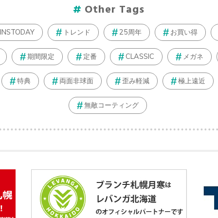
Other Tags
JINSTODAY
トレンド
25周年
お買い得
期間限定
定番
CLASSIC
メガネ
特典
両面非球面
歪み軽減
極上遠近
無敵コーティング