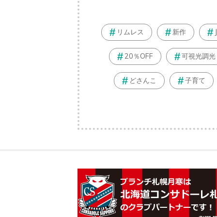
リムレス
新作
20％OFF
可視光調光
どさんこ
子育て