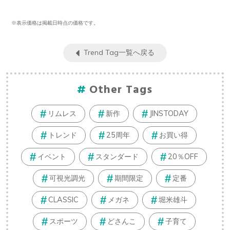
※表示価格は掲載日時点の価格です。
Trend Tag一覧へ戻る
Other Tags
リムレス
新作
JINSTODAY
トレンド
25周年
お買い得
イベント
スタンダード
20％OFF
可視光調光
期間限定
定番
CLASSIC
メガネ
堀米雄斗
スポーツ
どさんこ
子育て