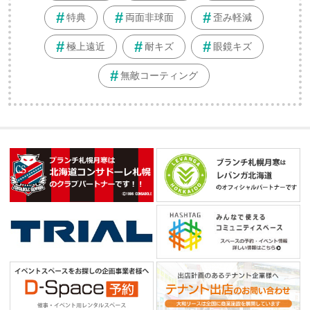
特典
両面非球面
歪み軽減
極上遠近
耐キズ
眼鏡キズ
無敵コーティング