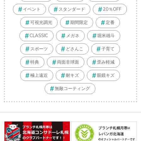
イベント
スタンダード
20％OFF
可視光調光
期間限定
定番
CLASSIC
メガネ
堀米雄斗
スポーツ
どさんこ
子育て
特典
両面非球面
歪み軽減
極上遠近
耐キズ
眼鏡キズ
無敵コーティング