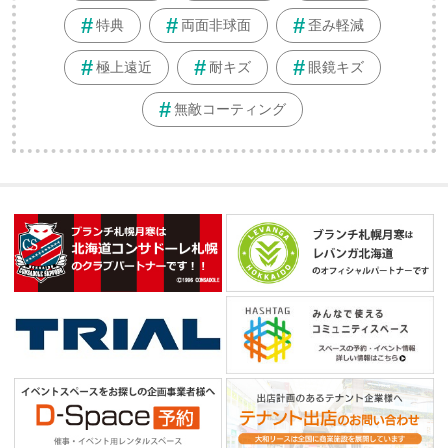
特典
両面非球面
歪み軽減
極上遠近
耐キズ
眼鏡キズ
無敵コーティング