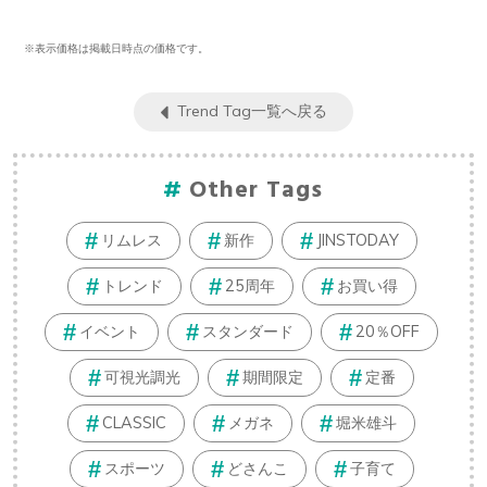
※表示価格は掲載日時点の価格です。
Trend Tag一覧へ戻る
Other Tags
リムレス
新作
JINSTODAY
トレンド
25周年
お買い得
イベント
スタンダード
20％OFF
可視光調光
期間限定
定番
CLASSIC
メガネ
堀米雄斗
スポーツ
どさんこ
子育て