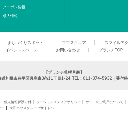
クーポン情報
求人情報
まちづくりスポット
ママスクエア
スマイルア
イベントスペース
お問い合わせ
ブランチTOP
【ブランチ札幌月寒】
海道札幌市豊平区月寒東3条11丁目1-24
TEL：011-374-5932（受
個人情報保護方針
ソーシャルメディアポリシー
サイトのご利用について
ター
大和ハウスグループサイトへ