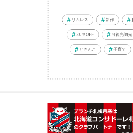
リムレス
新作
20％OFF
可視光調光
どさんこ
子育て