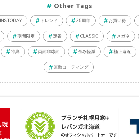
Other Tags
JINSTODAY
トレンド
25周年
お買い得
期間限定
定番
CLASSIC
メガネ
特典
両面非球面
歪み軽減
極上遠近
無敵コーティング