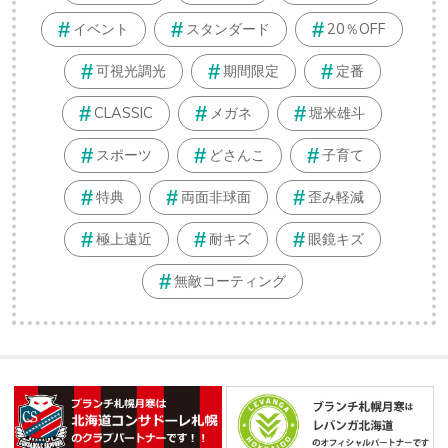
イベント
スタンダード
20％OFF
可視光調光
期間限定
定番
CLASSIC
メガネ
堀米雄斗
スポーツ
どさんこ
子育て
特典
両面非球面
歪み軽減
極上遠近
耐キズ
眼鏡キズ
無敵コーティング