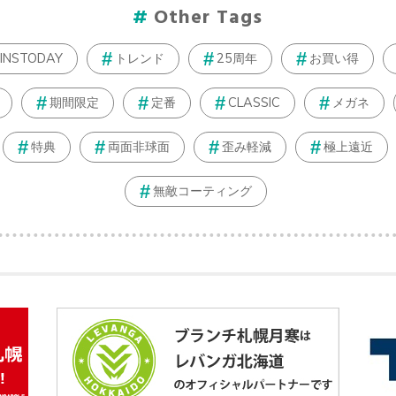
Other Tags
JINSTODAY
トレンド
25周年
お買い得
期間限定
定番
CLASSIC
メガネ
特典
両面非球面
歪み軽減
極上遠近
無敵コーティング