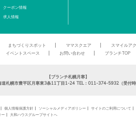
クーポン情報
求人情報
まちづくりスポット
ママスクエア
スマイルア
イベントスペース
お問い合わせ
ブランチTOP
【ブランチ札幌月寒】
海道札幌市豊平区月寒東3条11丁目1-24
TEL：011-374-5932（受
個人情報保護方針
ソーシャルメディアポリシー
サイトのご利用について
ター
大和ハウスグループサイトへ