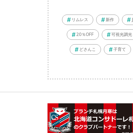
リムレス
新作
20％OFF
可視光調光
どさんこ
子育て