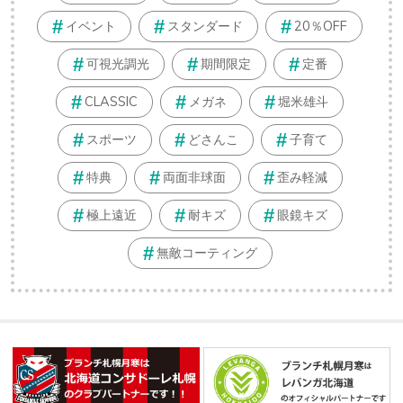
イベント
スタンダード
20％OFF
可視光調光
期間限定
定番
CLASSIC
メガネ
堀米雄斗
スポーツ
どさんこ
子育て
特典
両面非球面
歪み軽減
極上遠近
耐キズ
眼鏡キズ
無敵コーティング