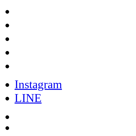
Instagram
LINE