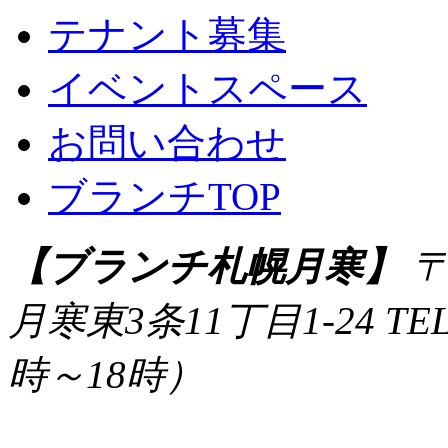
テナント募集
イベントスペース
お問い合わせ
ブランチTOP
【ブランチ札幌月寒】
〒
月寒東3条11丁目1-24
TE
時～18時）