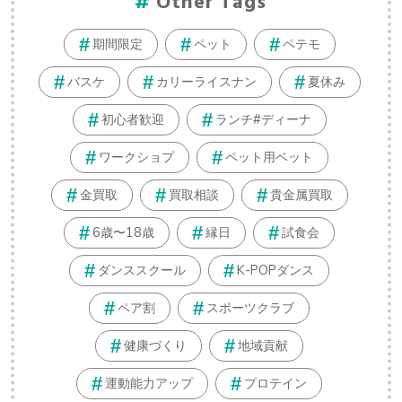
Other Tags
期間限定
ペット
ペテモ
バスケ
カリーライスナン
夏休み
初心者歓迎
ランチ#ディーナ
ワークショプ
ペット用ベット
金買取
買取相談
貴金属買取
6歳〜18歳
縁日
試食会
ダンススクール
K-POPダンス
ペア割
スポーツクラブ
健康づくり
地域貢献
運動能力アップ
プロテイン