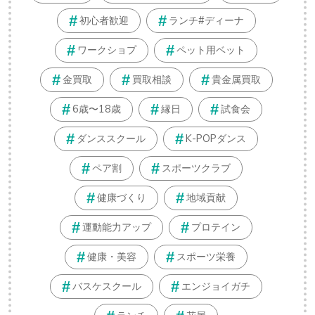
初心者歓迎
ランチ#ディーナ
ワークショプ
ペット用ベット
金買取
買取相談
貴金属買取
6歳〜18歳
縁日
試食会
ダンススクール
K-POPダンス
ペア割
スポーツクラブ
健康づくり
地域貢献
運動能力アップ
プロテイン
健康・美容
スポーツ栄養
バスケスクール
エンジョイガチ