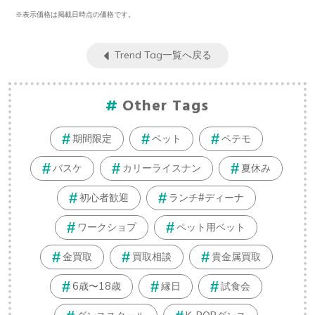
※表示価格は掲載日時点の価格です。
Trend Tag一覧へ戻る
Other Tags
期間限定
ペット
ペテモ
バスケ
カリーライスナン
夏休み
初心者歓迎
ランチ#ディーナ
ワークショプ
ペット用ベット
金買取
買取相談
貴金属買取
6歳〜18歳
縁日
試食会