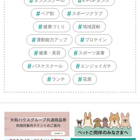
ダンススクール
K-POPダンス
ペア割
スポーツクラブ
健康づくり
地域貢献
運動能力アップ
プロテイン
健康・美容
スポーツ栄養
バスケスクール
エンジョイガチ
ランチ
花屋