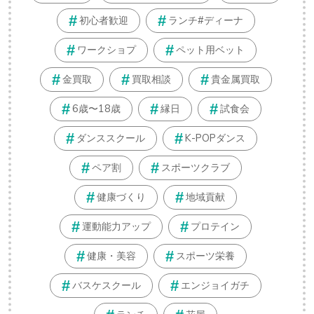
初心者歓迎
ランチ#ディーナ
ワークショプ
ペット用ベット
金買取
買取相談
貴金属買取
6歳〜18歳
縁日
試食会
ダンススクール
K-POPダンス
ペア割
スポーツクラブ
健康づくり
地域貢献
運動能力アップ
プロテイン
健康・美容
スポーツ栄養
バスケスクール
エンジョイガチ