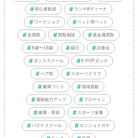
初心者歓迎
ランチ#ディーナ
ワークショプ
ペット用ベット
金買取
買取相談
貴金属買取
6歳〜18歳
縁日
試食会
ダンススクール
K-POPダンス
ペア割
スポーツクラブ
健康づくり
地域貢献
運動能力アップ
プロテイン
健康・美容
スポーツ栄養
バスケスクール
エンジョイガチ