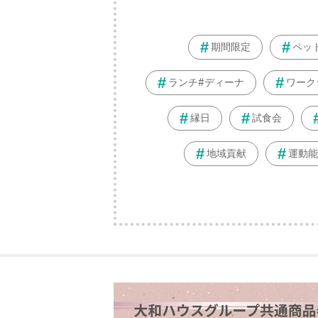
期間限定
ペッ
ランチ#ディーナ
ワーク
縁日
試食会
地域貢献
運動能