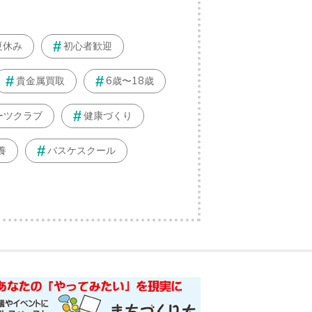
夏休み
初心者歓迎
貴金属買取
6歳〜18歳
ーツクラブ
健康づくり
養
バスケスクール