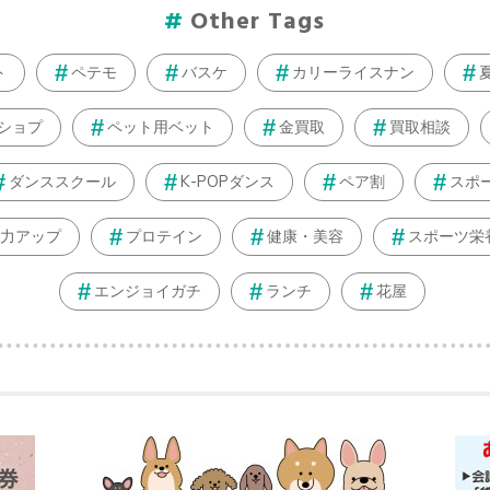
Other Tags
ト
ペテモ
バスケ
カリーライスナン
ショプ
ペット用ベット
金買取
買取相談
ダンススクール
K-POPダンス
ペア割
スポ
力アップ
プロテイン
健康・美容
スポーツ栄
エンジョイガチ
ランチ
花屋