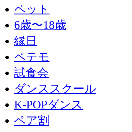
ペット
6歳〜18歳
縁日
ペテモ
試食会
ダンススクール
K-POPダンス
ペア割