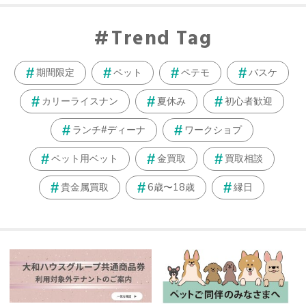
Trend Tag
期間限定
ペット
ペテモ
バスケ
カリーライスナン
夏休み
初心者歓迎
ランチ#ディーナ
ワークショプ
ペット用ベット
金買取
買取相談
貴金属買取
6歳〜18歳
縁日