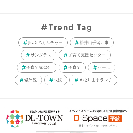
Trend Tag
JEUGIAカルチャー
松井山手習い事
サングラス
子育て支援センター
子育て講習会
子育て
セール
紫外線
眼鏡
＃松井山手ランチ